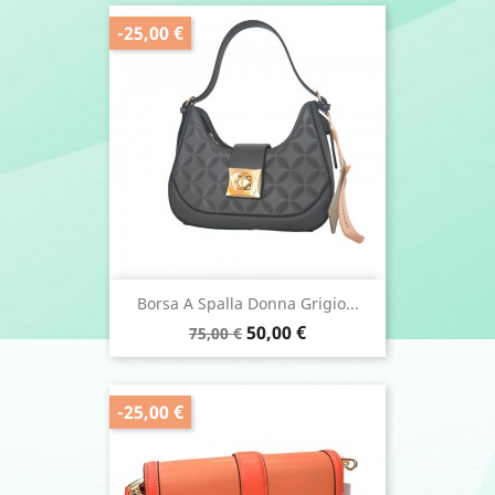
-25,00 €
Borsa A Spalla Donna Grigio...
Prezzo
Prezzo
50,00 €
75,00 €
base
-25,00 €