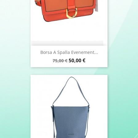
Borsa A Spalla Evenement...
Prezzo
Prezzo
50,00 €
75,00 €
base