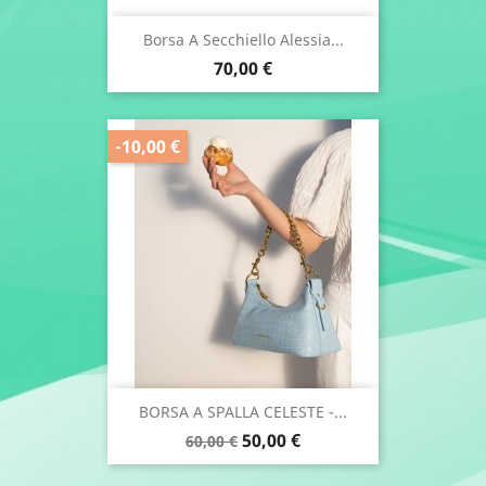
Borsa A Secchiello Alessia...
Prezzo
70,00 €
-10,00 €
BORSA A SPALLA CELESTE -...
Prezzo
Prezzo
50,00 €
60,00 €
base