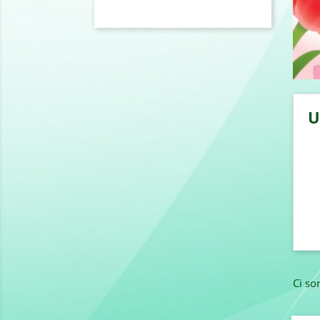
Ci so