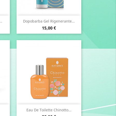
Anteprima

..
Dopobarba Gel Rigenerante...
Prezzo
15,00 €
Anteprima

Eau De Toilette Chinotto...