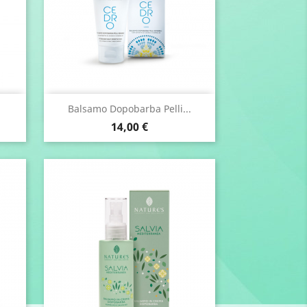
Anteprima

Balsamo Dopobarba Pelli...
Prezzo
14,00 €