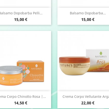
Anteprima
Anteprima


Balsamo Dopobarba Pelli...
Balsamo Dopobarba...
Prezzo
Prezzo
15,00 €
15,00 €
Anteprima
Anteprima


ema Corpo Chinotto Rosa |...
Crema Corpo Vellutante Argà
Prezzo
Prezzo
14,50 €
22,00 €