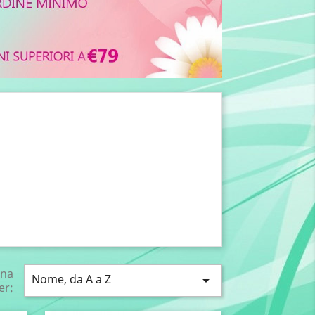
ina
Nome, da A a Z

er: