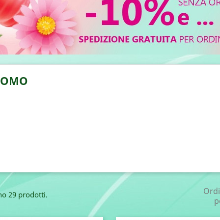
UOMO
Ord
no 29 prodotti.
p