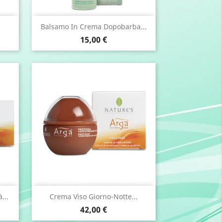
Anteprima

Balsamo In Crema Dopobarba...
Prezzo
15,00 €
Anteprima

...
Crema Viso Giorno-Notte...
Prezzo
42,00 €