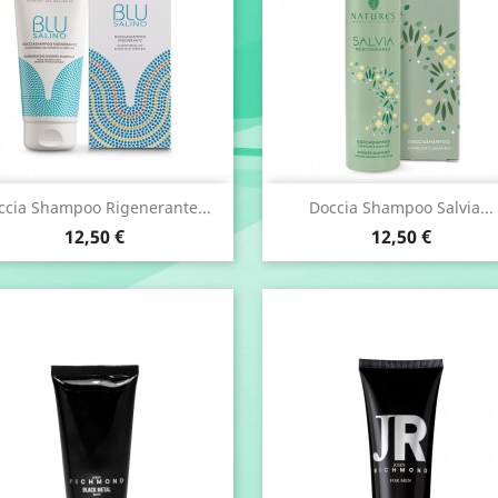
Anteprima
Anteprima


ccia Shampoo Rigenerante...
Doccia Shampoo Salvia...
Prezzo
Prezzo
12,50 €
12,50 €