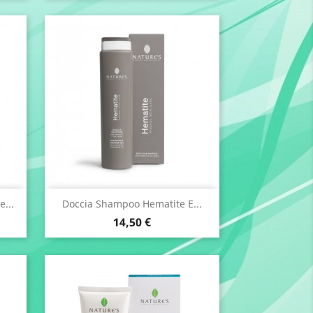
Anteprima

...
Doccia Shampoo Hematite E...
Prezzo
14,50 €