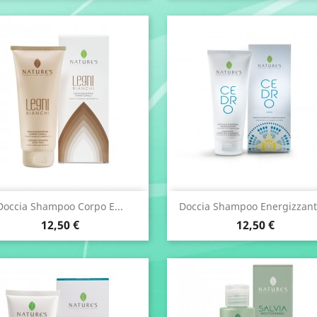
Anteprima
Anteprima


Doccia Shampoo Corpo E...
Doccia Shampoo Energizzante
Prezzo
Prezzo
12,50 €
12,50 €