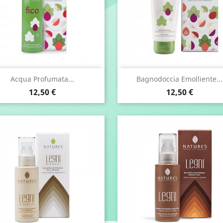
Anteprima
Anteprima


Acqua Profumata...
Bagnodoccia Emolliente...
Prezzo
Prezzo
12,50 €
12,50 €