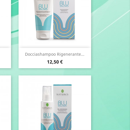
Anteprima

Docciashampoo Rigenerante...
Prezzo
12,50 €