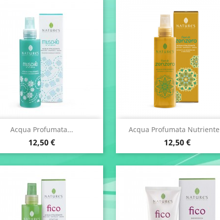
Anteprima
Anteprima


Acqua Profumata...
Acqua Profumata Nutriente.
Prezzo
Prezzo
12,50 €
12,50 €