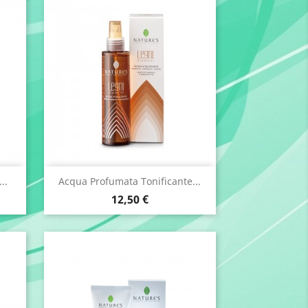
Anteprima

..
Acqua Profumata Tonificante...
Prezzo
12,50 €