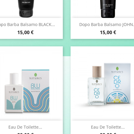
Anteprima
Anteprima


po Barba Balsamo BLACK...
Dopo Barba Balsamo JOHN.
Prezzo
Prezzo
15,00 €
15,00 €
Anteprima
Anteprima


Eau De Toilette...
Eau De Toilette...