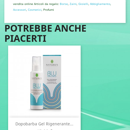
vendita online Articoli da regalo:
Borse
,
Zaini
,
Gioielli
,
Abbigliamento
,
Accessori
,
Cosmetici
, Profumi
POTREBBE ANCHE
PIACERTI
Dopobarba Gel Rigenerante...