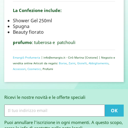
La Confezione include:
Shower Gel 250ml
Spugna
Beauty fiorato
profumo
: tuberosa e patchouli
Emargiò Profumeria
| info@emargio.it - Cirò Marina (Crotone) | Negozio e
vendita online Articoli da regalo:
Borse
,
Zaini
,
Gioielli
,
Abbigliamento
,
Accessori
,
Cosmetici
, Profumi
Ricevi le nostre novità e le offerte speciali
Puoi annullare l'iscrizione in ogni momenti. A questo scopo,
cerca le info di contatto nelle note legali.