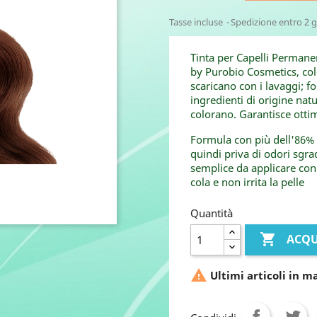
Tasse incluse
Spedizione entro 2 g
Tinta per Capelli Permane
by Purobio Cosmetics, color
scaricano con i lavaggi; f
ingredienti di origine natu
colorano. Garantisce ottim
Formula con più dell'86% 
quindi priva di odori sgra
semplice da applicare con
cola e non irrita la pelle
Quantità

ACQU

Ultimi articoli in m