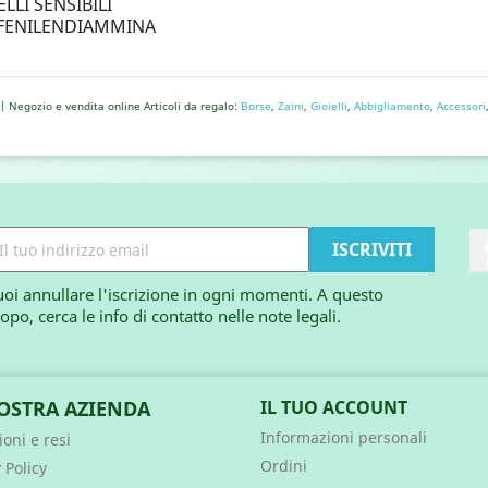
LI SENSIBILI
AFENILENDIAMMINA
| Negozio e vendita online Articoli da regalo:
Borse
,
Zaini
,
Gioielli
,
Abbigliamento
,
Accessori
oi annullare l'iscrizione in ogni momenti. A questo
opo, cerca le info di contatto nelle note legali.
OSTRA AZIENDA
IL TUO ACCOUNT
Informazioni personali
oni e resi
Ordini
 Policy