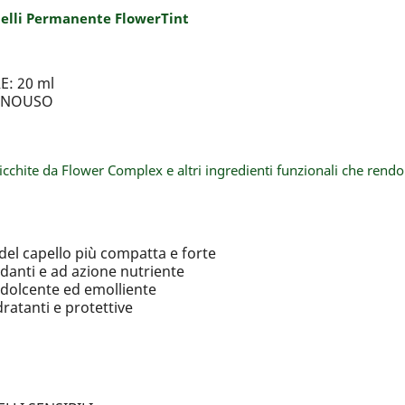
pelli Permanente FlowerTint
: 20 ml
MONOUSO
icchite da Flower Complex e altri ingredienti funzionali che rendo
el capello più compatta e forte
anti e ad azione nutriente
olcente ed emolliente
ratanti e protettive