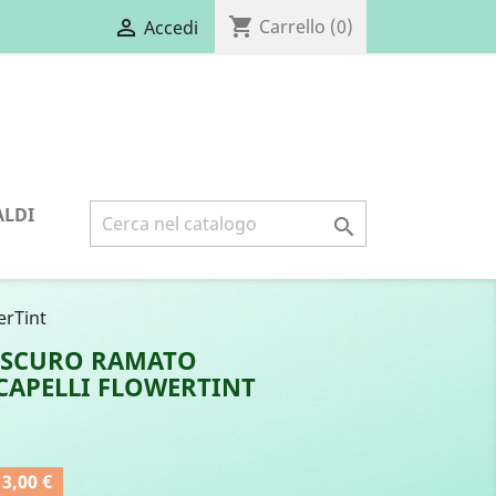
shopping_cart

Carrello
(0)
Accedi
ALDI

erTint
O SCURO RAMATO
CAPELLI FLOWERTINT
3,00 €