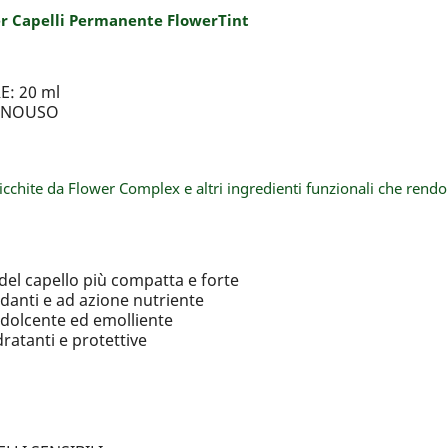
per Capelli Permanente FlowerTint
: 20 ml
MONOUSO
icchite da Flower Complex e altri ingredienti funzionali che rendo
el capello più compatta e forte
anti e ad azione nutriente
olcente ed emolliente
ratanti e protettive