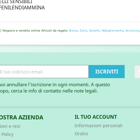
LI SENSIBILI
AFENILENDIAMMINA
| Negozio e vendita online Articoli da regalo:
Borse
,
Zaini
,
Gioielli
,
Abbigliamento
,
Accessori
oi annullare l'iscrizione in ogni momenti. A questo
opo, cerca le info di contatto nelle note legali.
OSTRA AZIENDA
IL TUO ACCOUNT
Informazioni personali
oni e resi
Ordini
 Policy