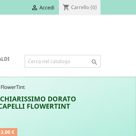
shopping_cart

Carrello
(0)
Accedi
ALDI

 FlowerTint
O CHIARISSIMO DORATO
CAPELLI FLOWERTINT
3,00 €