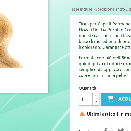
Tasse incluse
Spedizione entro 2 g
Tinta per Capelli Permane
FlowerTint by Purobio Cosm
non si scaricano con i lav
base di ingredienti di ori
li colorano. Garantisce ot
Formula con più dell'86% 
quindi priva di odori sgra
semplice da applicare con
cola e non irrita la pelle
Quantità

ACQU

Ultimi articoli in m